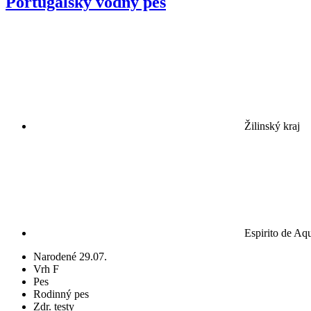
Portugalský vodný pes
Žilinský kraj
Espirito de Aq
Narodené 29.07.
Vrh F
Pes
Rodinný pes
Zdr. testy