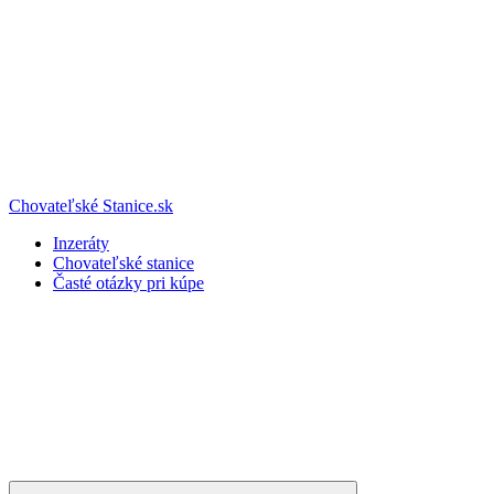
Chovateľské Stanice.sk
Inzeráty
Chovateľské stanice
Časté otázky pri kúpe