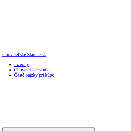
Chovateľské Stanice.sk
Inzeráty
Chovateľské stanice
Časté otázky pri kúpe