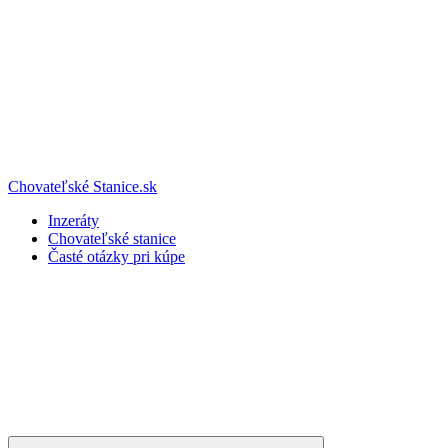
Chovateľské Stanice.sk
Inzeráty
Chovateľské stanice
Časté otázky pri kúpe