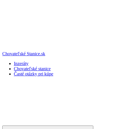
Chovateľské Stanice.sk
Inzeráty
Chovateľské stanice
Časté otázky pri kúpe